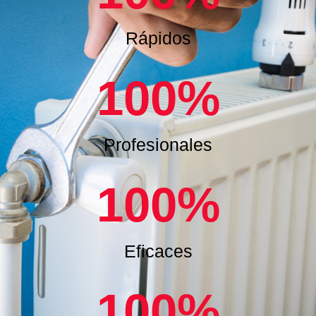
Rápidos
100
%
Profesionales
100
%
Eficaces
100
%