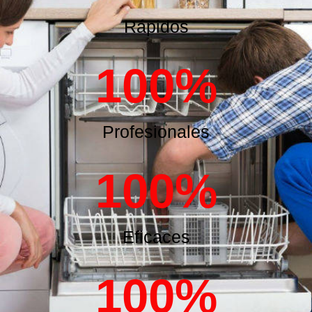
Rápidos
100
%
Profesionales
100
%
Eficaces
100
%