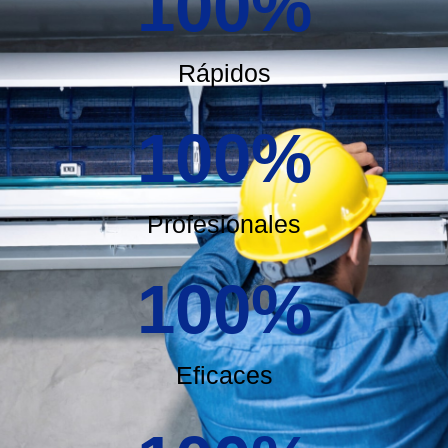
100
%
Rápidos
100
%
Profesionales
100
%
Eficaces